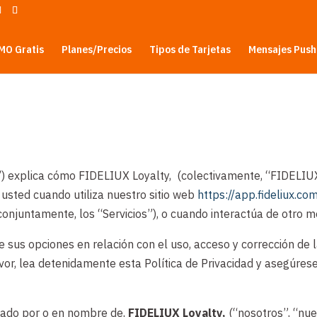
MO Gratis
Planes/Precios
Tipos de Tarjetas
Mensajes Push
cy”) explica cómo FIDELIUX Loyalty, (colectivamente, “FIDELIU
e usted cuando utiliza nuestro sitio web
https://app.fideliux.co
(conjuntamente, los “Servicios”), o cuando interactúa de otro 
e sus opciones en relación con el uso, acceso y corrección de
favor, lea detenidamente esta Política de Privacidad y asegúr
erado por o en nombre de,
FIDELIUX Loyalty,
(“nosotros”, “nu